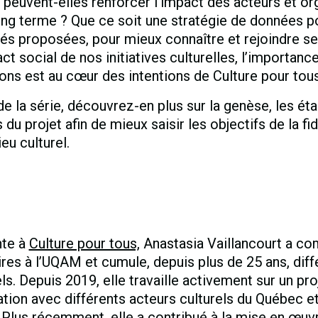
euvent-elles renforcer l’impact des acteurs et org
ong terme ? Que ce soit une stratégie de données p
tés proposées, pour mieux connaître et rejoindre s
act social de nos initiatives culturelles, l’importan
ons est au cœur des intentions de Culture pour tous
e la série, découvrez-en plus sur la genèse, les éta
du projet afin de mieux saisir les objectifs de la fid
eu culturel.
nte à
Culture pour tous,
Anastasia Vaillancourt a co
aires à l’UQAM et cumule, depuis plus de 25 ans, dif
ls. Depuis 2019, elle travaille activement sur un pr
ation avec différents acteurs culturels du Québec e
 Plus récemment, elle a contribué à la mise en œuv