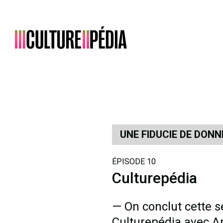
Main Navigation
UNE FIDUCIE DE DONN
ÉPISODE 10
Culturepédia
— On conclut cette sé
Culturepédia avec An